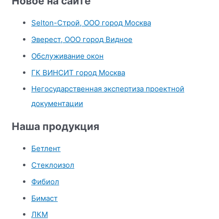
Новое на сайте
к
Selton-Строй, OOO город Москва
:
Эверест, ООО город Видное
Обслуживание окон
ГК ВИНСИТ город Москва
Негосударственная экспертиза проектной
документации
Наша продукция
Бетлент
Стеклоизол
Фибиол
Бимаст
ЛКМ