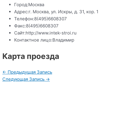
Город:
Москва
Адрес:
г. Москва, ул. Искры, д. 31, кор. 1
Телефон:
8(495)6608307
Факс:
8(495)6608307
Сайт:
http://www.intek-stroi.ru
Контактное лицо:
Владимир
Карта проезда
Навигация
←
Предыдущая Запись
по
Следующая Запись
→
записям