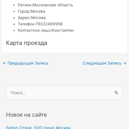
Регион:
Московская область
Город:
Москва
Адрес:
Москва
Телефон:
79022469958
Контактное лицо:
Константин
Карта проезда
Навигация
←
Предыдущая Запись
Следующая Запись
→
по
записям
П
о
и
с
Новое на сайте
к
Selton-Строй, OOO город Москва
: