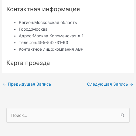
Контактная информация
Регион:
Московская область
Город:
Москва
Адрес:
Москва Коломенская д 1
Телефон:
495-542-31-63
Контактное лицо:
компания АВР
Карта проезда
Навигация
←
Предыдущая Запись
Следующая Запись
→
по
записям
П
о
и