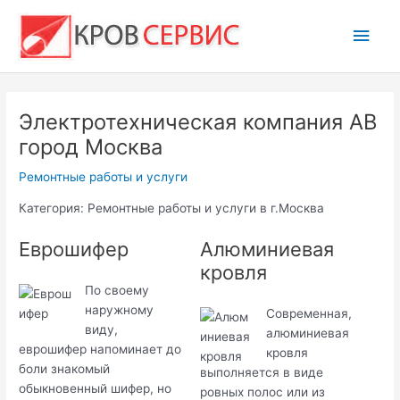
Перейти
Глав
к
содержимому
мен
Электротехническая компания АВ
город Москва
Ремонтные работы и услуги
Категория: Ремонтные работы и услуги в г.Москва
Еврошифер
Алюминиевая
кровля
По своему
наружному
Современная,
виду,
алюминиевая
еврошифер напоминает до
кровля
боли знакомый
выполняется в виде
обыкновенный шифер, но
ровных полос или из