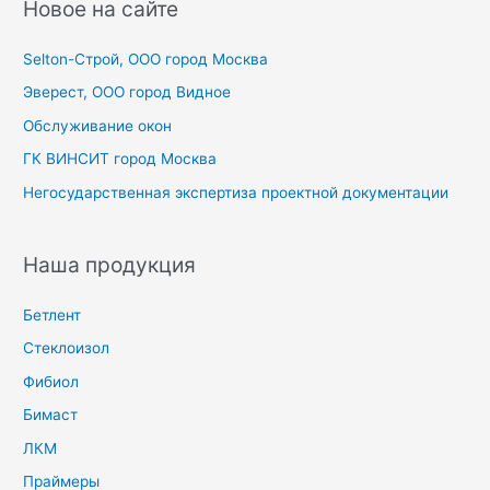
с
Новое на сайте
к
Selton-Строй, OOO город Москва
:
Эверест, ООО город Видное
Обслуживание окон
ГК ВИНСИТ город Москва
Негосударственная экспертиза проектной документации
Наша продукция
Бетлент
Стеклоизол
Фибиол
Бимаст
ЛКМ
Праймеры