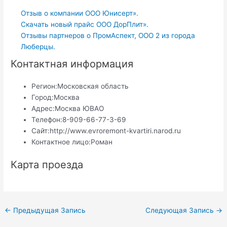
Отзыв о компании ООО Юнисерт».
Скачать новый прайс ООО ДорПлит».
Отзывы партнеров о ПромАспект, ООО 2 из города
Люберцы.
Контактная информация
Регион:
Московская область
Город:
Москва
Адрес:
Москва ЮВАО
Телефон:
8-909-66-77-3-69
Сайт:
http://www.evroremont-kvartiri.narod.ru
Контактное лицо:
Роман
Карта проезда
Навигация
←
Предыдущая Запись
Следующая Запись
→
по