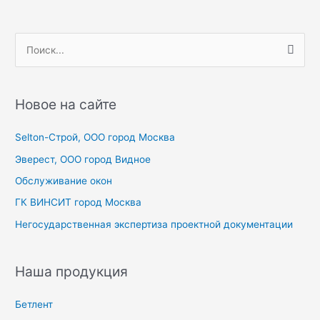
записям
П
о
и
с
Новое на сайте
к
Selton-Строй, OOO город Москва
:
Эверест, ООО город Видное
Обслуживание окон
ГК ВИНСИТ город Москва
Негосударственная экспертиза проектной документации
Наша продукция
Бетлент