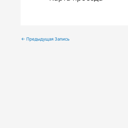
Навигация
←
Предыдущая Запись
по
записям