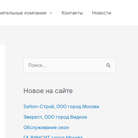
оительные компании
Контакты
Новости
П
о
и
с
Новое на сайте
к
Selton-Строй, OOO город Москва
:
Эверест, ООО город Видное
Обслуживание окон
ГК ВИНСИТ город Москва