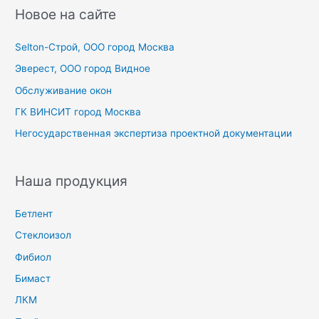
с
Новое на сайте
к
Selton-Строй, OOO город Москва
:
Эверест, ООО город Видное
Обслуживание окон
ГК ВИНСИТ город Москва
Негосударственная экспертиза проектной документации
Наша продукция
Бетлент
Стеклоизол
Фибиол
Бимаст
ЛКМ