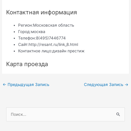
Контактная информация
Регион:
Московская область
Город:
москва
Телефон:
8(495)7446774
Сайт:
http://resant.ru/link_8.html
Контактное лицо:
дизайн престиж
Карта проезда
Навигация
←
Предыдущая Запись
Следующая Запись
→
по
записям
П
о
и