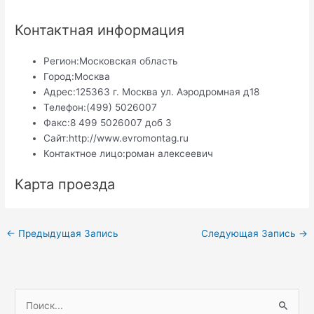
Контактная информация
Регион:
Московская область
Город:
Москва
Адрес:
125363 г. Москва ул. Аэродромная д18
Телефон:
(499) 5026007
Факс:
8 499 5026007 доб 3
Сайт:
http://www.evromontag.ru
Контактное лицо:
роман алексеевич
Карта проезда
Навигация
←
Предыдущая Запись
Следующая Запись
→
по
записям
П