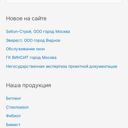
о
и
с
Новое на сайте
к
Selton-Строй, OOO город Москва
:
Эверест, ООО город Видное
Обслуживание окон
ГК ВИНСИТ город Москва
Негосударственная экспертиза проектной документации
Наша продукция
Бетлент
Стеклоизол
Фибиол
Бимаст