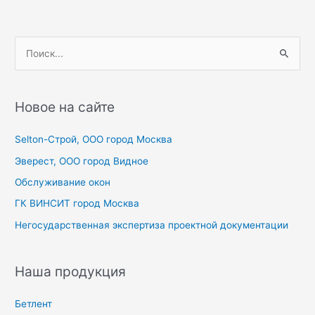
записям
П
о
и
с
Новое на сайте
к
Selton-Строй, OOO город Москва
:
Эверест, ООО город Видное
Обслуживание окон
ГК ВИНСИТ город Москва
Негосударственная экспертиза проектной документации
Наша продукция
Бетлент