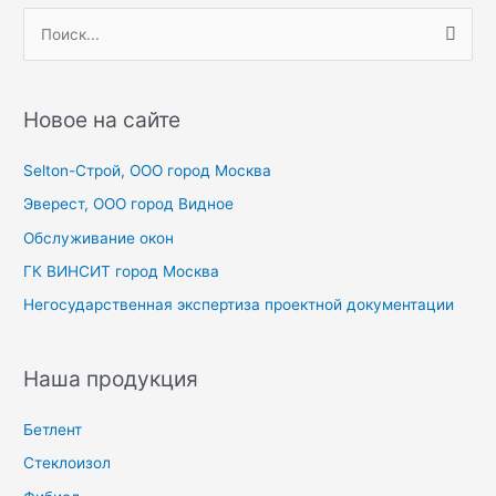
П
о
и
с
Новое на сайте
к
Selton-Строй, OOO город Москва
:
Эверест, ООО город Видное
Обслуживание окон
ГК ВИНСИТ город Москва
Негосударственная экспертиза проектной документации
Наша продукция
Бетлент
Стеклоизол