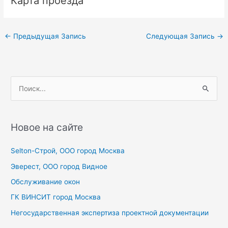
Карта проезда
Навигация
←
Предыдущая Запись
Следующая Запись
→
по
записям
П
о
и
с
Новое на сайте
к
Selton-Строй, OOO город Москва
:
Эверест, ООО город Видное
Обслуживание окон
ГК ВИНСИТ город Москва
Негосударственная экспертиза проектной документации