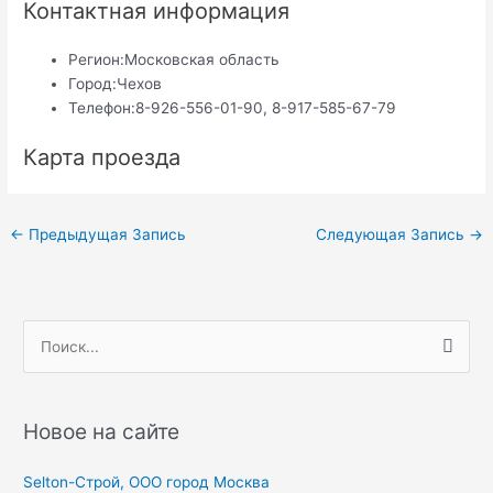
Контактная информация
Регион:
Московская область
Город:
Чехов
Телефон:
8-926-556-01-90, 8-917-585-67-79
Карта проезда
Навигация
←
Предыдущая Запись
Следующая Запись
→
по
записям
П
о
и
с
Новое на сайте
к
Selton-Строй, OOO город Москва
: