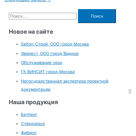
записям
П
о
и
Новое на сайте
с
Selton-Строй, OOO город Москва
к
Эверест, ООО город Видное
:
Обслуживание окон
ГК ВИНСИТ город Москва
Негосударственная экспертиза проектной
документации
Наша продукция
Бетлент
Стеклоизол
Фибиол