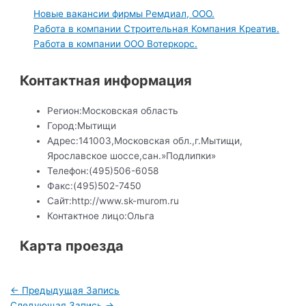
Новые вакансии фирмы Ремдиал, ООО.
Работа в компании Строительная Компания Креатив.
Работа в компании ООО Вотеркорс.
Контактная информация
Регион:
Московская область
Город:
Мытищи
Адрес:
141003,Московская обл.,г.Мытищи,
Ярославское шоссе,сан.»Подлипки»
Телефон:
(495)506-6058
Факс:
(495)502-7450
Сайт:
http://www.sk-murom.ru
Контактное лицо:
Ольга
Карта проезда
Навигация
←
Предыдущая Запись
по
Следующая Запись
→