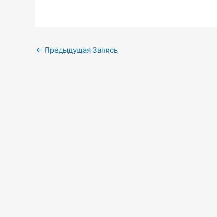
Навигация
←
Предыдущая Запись
по
записям