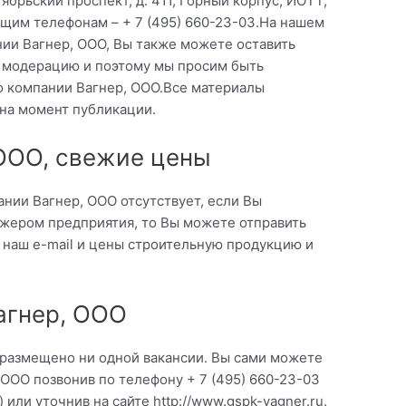
ябрьский проспект, д. 411, Горный корпус, ИОТТ,
ующим телефонам – + 7 (495) 660-23-03.На нашем
нии Вагнер, ООО, Вы также можете оставить
т модерацию и поэтому мы просим быть
о компании Вагнер, ООО.Все материалы
 на момент публикации.
 ООО, свежие цены
нии Вагнер, ООО отсутствует, если Вы
жером предприятия, то Вы можете отправить
 наш e-mail и цены строительную продукцию и
агнер, ООО
 размещено ни одной вакансии. Вы сами можете
 ООО позвонив по телефону + 7 (495) 660-23-03
или уточнив на сайте http://www.gspk-vagner.ru.