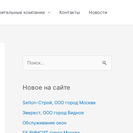
оительные компании
Контакты
Новости
П
о
и
с
Новое на сайте
к
Selton-Строй, OOO город Москва
:
Эверест, ООО город Видное
Обслуживание окон
ГК ВИНСИТ город Москва