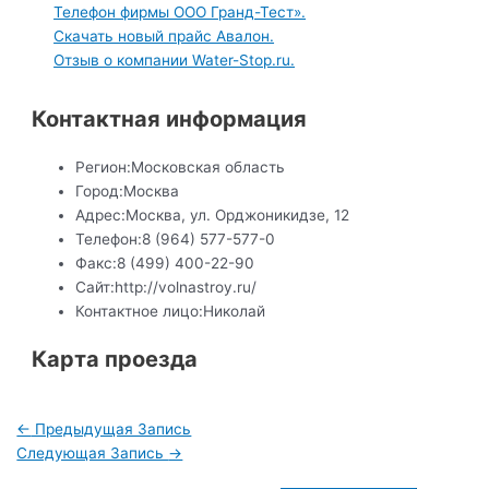
Телефон фирмы ООО Гранд-Тест».
Скачать новый прайс Авалон.
Отзыв о компании Water-Stop.ru.
Контактная информация
Регион:
Московская область
Город:
Москва
Адрес:
Москва, ул. Орджоникидзе, 12
Телефон:
8 (964) 577-577-0
Факс:
8 (499) 400-22-90
Сайт:
http://volnastroy.ru/
Контактное лицо:
Николай
Карта проезда
Навигация
←
Предыдущая Запись
по
Следующая Запись
→
записям