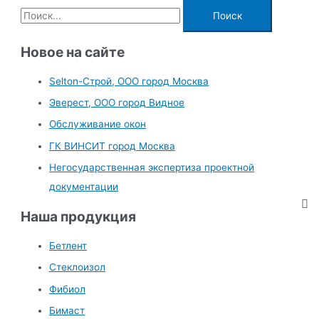
П
о
и
Новое на сайте
с
Selton-Строй, OOO город Москва
к
Эверест, ООО город Видное
:
Обслуживание окон
ГК ВИНСИТ город Москва
Негосударственная экспертиза проектной
документации
Наша продукция
Бетлент
Стеклоизол
Фибиол
Бимаст