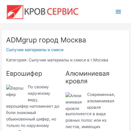
Перейти
Глав
к
содержимому
мен
ADMgrup город Москва
Сыпучие материалы и смеси
Категория: Сыпучие материалы и смеси в г.Москва
Еврошифер
Алюминиевая
кровля
По своему
наружному
Современная,
виду,
алюминиевая
еврошифер напоминает до
кровля
боли знакомый
выполняется в виде
обыкновенный шифер, но
ровных полос или из
только по наружному
листов, имеющих