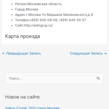
Регион:
Московская область
Город:
Москва
Адрес:
г.Москва Ул.Маршала Малиновского,д 6
Телефон:
(495) 926-08-08, (495) 649-55-57
Сайт:
http://admgrup.ru/
Карта проезда
Навигация
←
Предыдущая Запись
Следующая Запись
→
по
записям
П
о
и
с
Новое на сайте
к
Selton-Строй, OOO город Москва
: