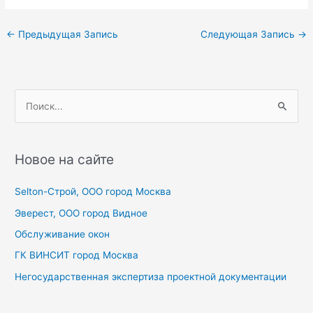
Навигация
←
Предыдущая Запись
Следующая Запись
→
по
записям
П
о
и
с
Новое на сайте
к
Selton-Строй, OOO город Москва
:
Эверест, ООО город Видное
Обслуживание окон
ГК ВИНСИТ город Москва
Негосударственная экспертиза проектной документации