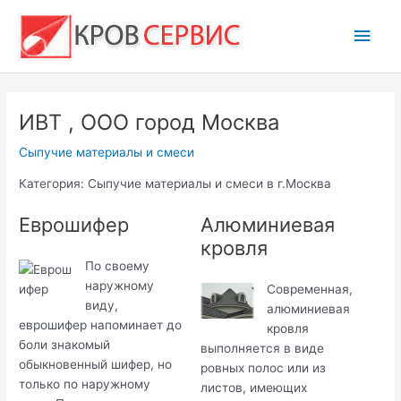
Перейти
Глав
к
содержимому
мен
ИВТ , ООО город Москва
Сыпучие материалы и смеси
Категория: Сыпучие материалы и смеси в г.Москва
Еврошифер
Алюминиевая
кровля
По своему
наружному
Современная,
виду,
алюминиевая
еврошифер напоминает до
кровля
боли знакомый
выполняется в виде
обыкновенный шифер, но
ровных полос или из
только по наружному
листов, имеющих