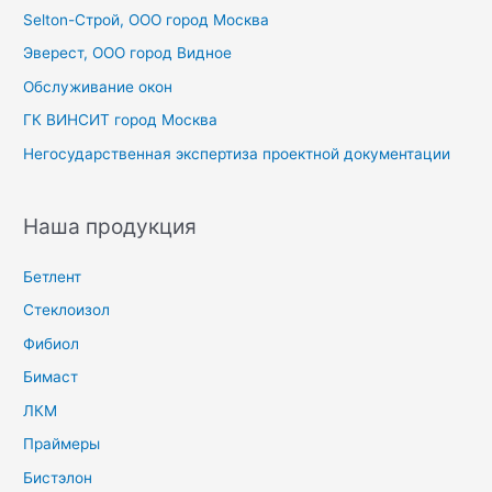
Selton-Строй, OOO город Москва
:
Эверест, ООО город Видное
Обслуживание окон
ГК ВИНСИТ город Москва
Негосударственная экспертиза проектной документации
Наша продукция
Бетлент
Стеклоизол
Фибиол
Бимаст
ЛКМ
Праймеры
Бистэлон