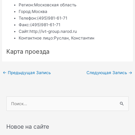
Регион:
Московская область
Город:
Москва
Телефон:
(495)981-61-71
Факс:
(495)981-61-71
Сайт:
http://ivt-group.narod.ru
Контактное лицо:
Руслан, Константин
Карта проезда
Навигация
←
Предыдущая Запись
Следующая Запись
→
по
записям
П
о
и
с
Новое на сайте
к