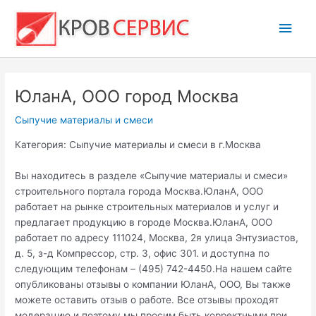
Перейти
Глав
к
содержимому
мен
ЮланА, ООО город Москва
Сыпучие материалы и смеси
Категория: Сыпучие материалы и смеси в г.Москва
Вы находитесь в разделе «Сыпучие материалы и смеси»
строительного портала города Москва.ЮланА, ООО
работает на рынке строительных материалов и услуг и
предлагает продукцию в городе Москва.ЮланА, ООО
работает по адресу 111024, Москва, 2я улица Энтузиастов,
д. 5, з-д Компрессор, стр. 3, офис 301. и доступна по
следующим телефонам – (495) 742-4450.На нашем сайте
опубликованы отзывы о компании ЮланА, ООО, Вы также
можете оставить отзыв о работе. Все отзывы проходят
модерацию и поэтому мы просим быть корректными при