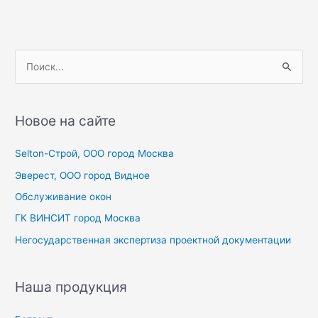
по
записям
П
о
и
с
Новое на сайте
к
Selton-Строй, OOO город Москва
:
Эверест, ООО город Видное
Обслуживание окон
ГК ВИНСИТ город Москва
Негосударственная экспертиза проектной документации
Наша продукция