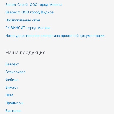
Selton-Строй, OOO город Москва
:
Эверест, ООО город Видное
Обслуживание окон
ГК ВИНСИТ город Москва
Негосударственная экспертиза проектной документации
Наша продукция
Бетлент
Стеклоизол
Фибиол
Бимаст
ЛКМ
Праймеры
Бистэлон