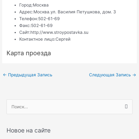
Город:
Москва
Адрес:
Москва.ул. Василия Петушкова, дом. 3
Телефон:
502-61-69
Факс:
502-61-69
Сайт:
http://www.stroypostavka.su
Контактное лицо:
Сергей
Карта проезда
Навигация
←
Предыдущая Запись
Следующая Запись
→
по
записям
П
о
и
с
Новое на сайте
к