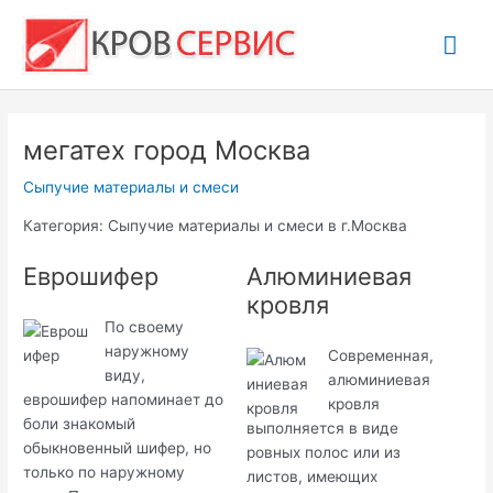
Перейти
Гла
к
содержимому
ме
мегатех город Москва
Сыпучие материалы и смеси
Категория: Сыпучие материалы и смеси в г.Москва
Еврошифер
Алюминиевая
кровля
По своему
наружному
Современная,
виду,
алюминиевая
еврошифер напоминает до
кровля
боли знакомый
выполняется в виде
обыкновенный шифер, но
ровных полос или из
только по наружному
листов, имеющих