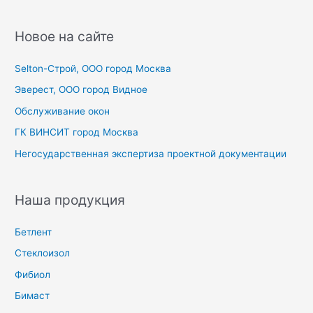
и
с
Новое на сайте
к
Selton-Строй, OOO город Москва
:
Эверест, ООО город Видное
Обслуживание окон
ГК ВИНСИТ город Москва
Негосударственная экспертиза проектной документации
Наша продукция
Бетлент
Стеклоизол
Фибиол
Бимаст