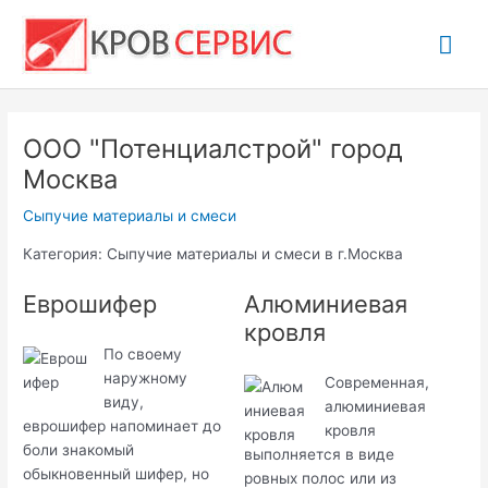
Перейти
Гла
к
содержимому
ме
ООО "Потенциалстрой" город
Москва
Сыпучие материалы и смеси
Категория: Сыпучие материалы и смеси в г.Москва
Еврошифер
Алюминиевая
кровля
По своему
наружному
Современная,
виду,
алюминиевая
еврошифер напоминает до
кровля
боли знакомый
выполняется в виде
обыкновенный шифер, но
ровных полос или из