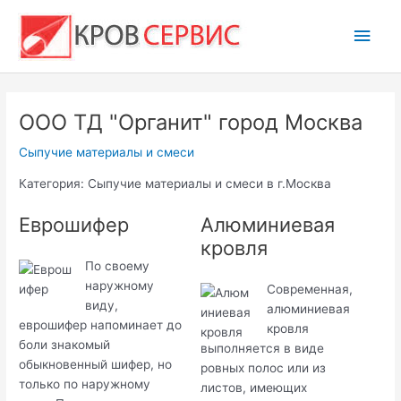
Перейти
Глав
к
содержимому
мен
ООО ТД "Органит" город Москва
Сыпучие материалы и смеси
Категория: Сыпучие материалы и смеси в г.Москва
Еврошифер
Алюминиевая
кровля
По своему
наружному
Современная,
виду,
алюминиевая
еврошифер напоминает до
кровля
боли знакомый
выполняется в виде
обыкновенный шифер, но
ровных полос или из
только по наружному
листов, имеющих