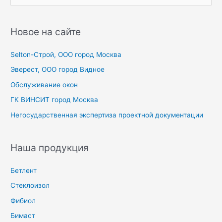
о
и
с
Новое на сайте
к
Selton-Строй, OOO город Москва
:
Эверест, ООО город Видное
Обслуживание окон
ГК ВИНСИТ город Москва
Негосударственная экспертиза проектной документации
Наша продукция
Бетлент
Стеклоизол
Фибиол
Бимаст