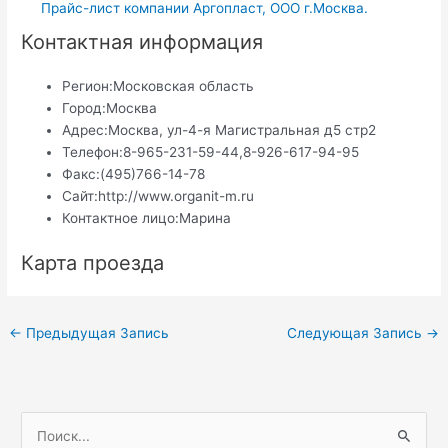
Прайс-лист компании Аргопласт, ООО г.Москва.
Контактная информация
Регион:
Московская область
Город:
Москва
Адрес:
Москва, ул-4-я Магистральная д5 стр2
Телефон:
8-965-231-59-44,8-926-617-94-95
Факс:
(495)766-14-78
Сайт:
http://www.organit-m.ru
Контактное лицо:
Марина
Карта проезда
Навигация
←
Предыдущая Запись
Следующая Запись
→
по
записям
П