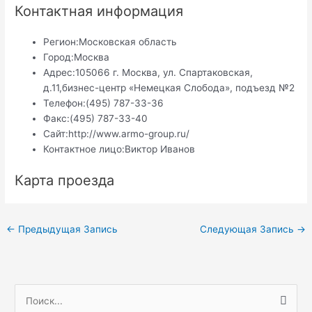
Контактная информация
Регион:
Московская область
Город:
Москва
Адрес:
105066 г. Москва, ул. Спартаковская,
д.11,бизнес-центр «Немецкая Слобода», подъезд №2
Телефон:
(495) 787-33-36
Факс:
(495) 787-33-40
Сайт:
http://www.armo-group.ru/
Контактное лицо:
Виктор Иванов
Карта проезда
Навигация
←
Предыдущая Запись
Следующая Запись
→
по
записям
П
о