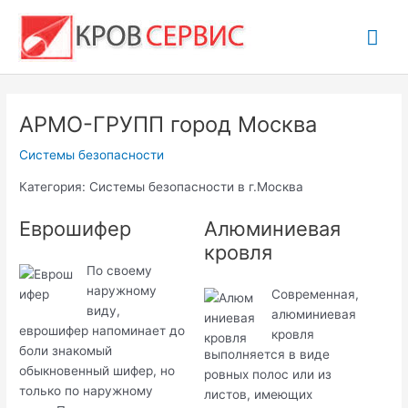
Перейти
Гла
к
содержимому
ме
АРМО-ГРУПП город Москва
Системы безопасности
Категория: Системы безопасности в г.Москва
Еврошифер
Алюминиевая
кровля
По своему
наружному
Современная,
виду,
алюминиевая
еврошифер напоминает до
кровля
боли знакомый
выполняется в виде
обыкновенный шифер, но
ровных полос или из
только по наружному
листов, имеющих