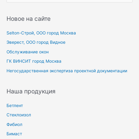
и
с
Новое на сайте
к
Selton-Строй, OOO город Москва
:
Эверест, ООО город Видное
Обслуживание окон
ГК ВИНСИТ город Москва
Негосударственная экспертиза проектной документации
Наша продукция
Бетлент
Стеклоизол
Фибиол
Бимаст