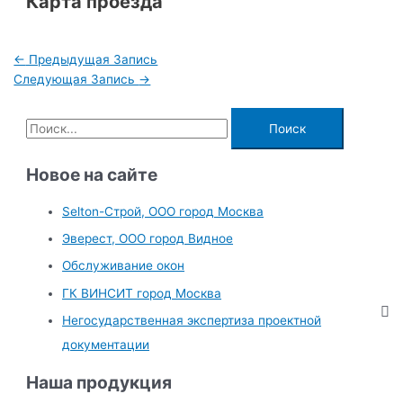
Карта проезда
Навигация
←
Предыдущая Запись
по
Следующая Запись
→
записям
П
о
и
Новое на сайте
с
Selton-Строй, OOO город Москва
к
Эверест, ООО город Видное
:
Обслуживание окон
ГК ВИНСИТ город Москва
Негосударственная экспертиза проектной
документации
Наша продукция