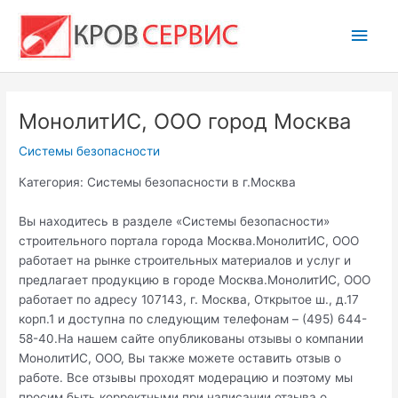
Перейти
Глав
к
содержимому
мен
МонолитИС, ООО город Москва
Системы безопасности
Категория: Системы безопасности в г.Москва
Вы находитесь в разделе «Системы безопасности»
строительного портала города Москва.МонолитИС, ООО
работает на рынке строительных материалов и услуг и
предлагает продукцию в городе Москва.МонолитИС, ООО
работает по адресу 107143, г. Москва, Открытое ш., д.17
корп.1 и доступна по следующим телефонам – (495) 644-
58-40.На нашем сайте опубликованы отзывы о компании
МонолитИС, ООО, Вы также можете оставить отзыв о
работе. Все отзывы проходят модерацию и поэтому мы
просим быть корректными при написании отзыва о