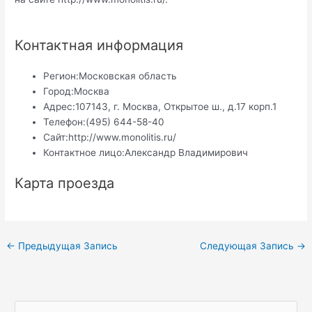
Контактная информация
Регион:
Московская область
Город:
Москва
Адрес:
107143, г. Москва, Открытое ш., д.17 корп.1
Телефон:
(495) 644-58-40
Сайт:
http://www.monolitis.ru/
Контактное лицо:
Александр Владимирович
Карта проезда
Навигация
←
Предыдущая Запись
Следующая Запись
→
по
записям
П