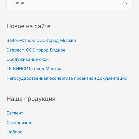
о
и
с
Новое на сайте
к
Selton-Строй, OOO город Москва
:
Эверест, ООО город Видное
Обслуживание окон
ГК ВИНСИТ город Москва
Негосударственная экспертиза проектной документации
Наша продукция
Бетлент
Стеклоизол
Фибиол