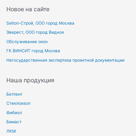
с
Новое на сайте
к
Selton-Строй, OOO город Москва
:
Эверест, ООО город Видное
Обслуживание окон
ГК ВИНСИТ город Москва
Негосударственная экспертиза проектной документации
Наша продукция
Бетлент
Стеклоизол
Фибиол
Бимаст
ЛКМ