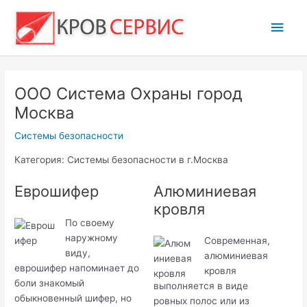
Перейти
Глав
к
содержимому
мен
ООО Система Охраны город
Москва
Системы безопасности
Категория: Системы безопасности в г.Москва
Еврошифер
Алюминиевая
кровля
По своему
наружному
Современная,
виду,
алюминиевая
еврошифер напоминает до
кровля
боли знакомый
выполняется в виде
обыкновенный шифер, но
ровных полос или из