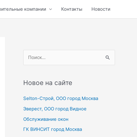
оительные компании
Контакты
Новости
П
о
и
с
Новое на сайте
к
Selton-Строй, OOO город Москва
:
Эверест, ООО город Видное
Обслуживание окон
ГК ВИНСИТ город Москва