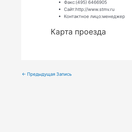
Факс:
(495) 6466905
Сайт:
http://www.stmv.ru
Контактное лицо:
менеджер
Карта проезда
Навигация
←
Предыдущая Запись
по
записям