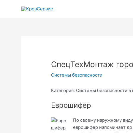
Перейти
к
содержимому
СпецТехМонтаж гор
Системы безопасности
Категория: Системы безопасности в 
Еврошифер
По своему наружному виду
еврошифер напоминает до