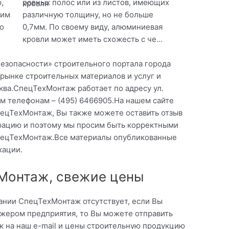
,
ровных полос или из листов, имеющих
оим
различную толщину, но не больше
о
0,7мм. По своему виду, алюминиевая
кровли может иметь схожесть с че…
безопасности» строительного портала города
рынке строительных материалов и услуг и
ква.СпецТехМонтаж работает по адресу ул.
м телефонам – (495) 6466905.На нашем сайте
ецТехМонтаж, Вы также можете оставить отзыв
ерацию и поэтому мы просим быть корректными
СпецТехМонтаж.Все материалы опубликованные
кации.
Монтаж, свежие цены
ании СпецТехМонтаж отсутствует, если Вы
жером предприятия, то Вы можете отправить
 на наш e-mail и цены строительную продукцию