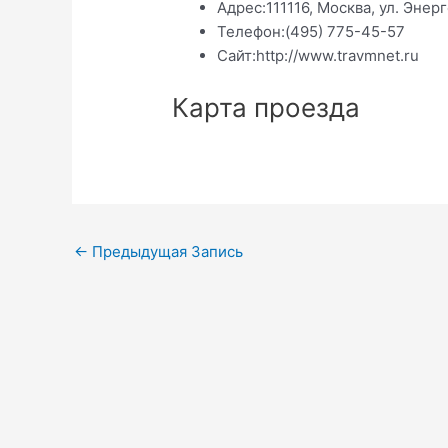
Адрес:
111116, Москва, ул. Энер
Телефон:
(495) 775-45-57
Сайт:
http://www.travmnet.ru
Карта проезда
Навигация
←
Предыдущая Запись
по
записям