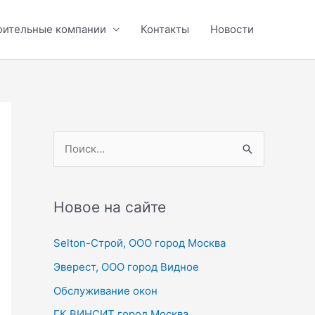
оительные компании
Контакты
Новости
П
о
и
с
Новое на сайте
к
Selton-Строй, OOO город Москва
:
Эверест, ООО город Видное
Обслуживание окон
ГК ВИНСИТ город Москва