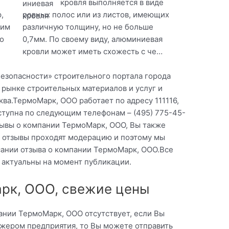
кровля выполняется в виде
,
ровных полос или из листов, имеющих
оим
различную толщину, но не больше
о
0,7мм. По своему виду, алюминиевая
кровли может иметь схожесть с че…
безопасности» строительного портала города
 рынке строительных материалов и услуг и
ва.ТермоМарк, ООО работает по адресу 111116,
доступна по следующим телефонам – (495) 775-45-
зывы о компании ТермоМарк, ООО, Вы также
е отзывы проходят модерацию и поэтому мы
ании отзыва о компании ТермоМарк, ООО.Все
 актуальны на момент публикации.
рк, ООО, свежие цены
ании ТермоМарк, ООО отсутствует, если Вы
жером предприятия, то Вы можете отправить