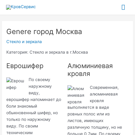
Перейти
Гла
к
содержимому
ме
Genere город Москва
Стекло и зеркала
Категория: Стекло и зеркала в г.Москва
Еврошифер
Алюминиевая
кровля
По своему
наружному
Современная,
виду,
алюминиевая
еврошифер напоминает до
кровля
боли знакомый
выполняется в виде
обыкновенный шифер, но
ровных полос или из
только по наружному
листов, имеющих
виду. По своим
различную толщину, но не
техническим
больше 0,7мм. По своему