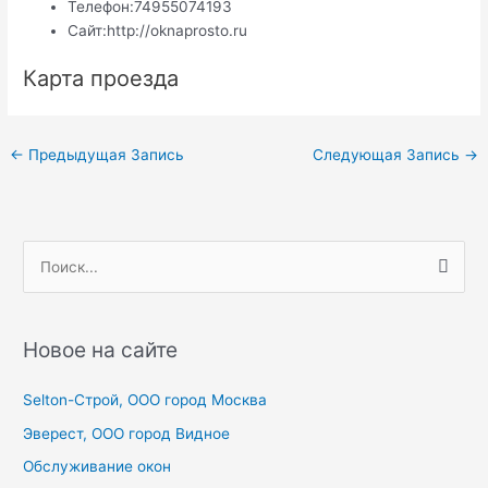
Телефон:
74955074193
Сайт:
http://oknaprosto.ru
Карта проезда
Навигация
←
Предыдущая Запись
Следующая Запись
→
по
записям
П
о
и
с
Новое на сайте
к
Selton-Строй, OOO город Москва
:
Эверест, ООО город Видное
Обслуживание окон