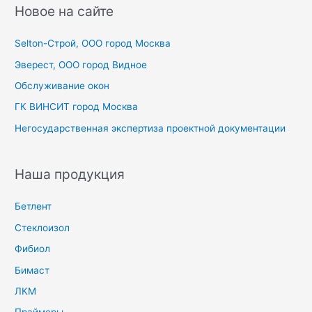
с
Новое на сайте
к
Selton-Строй, OOO город Москва
:
Эверест, ООО город Видное
Обслуживание окон
ГК ВИНСИТ город Москва
Негосударственная экспертиза проектной документации
Наша продукция
Бетлент
Стеклоизол
Фибиол
Бимаст
ЛКМ