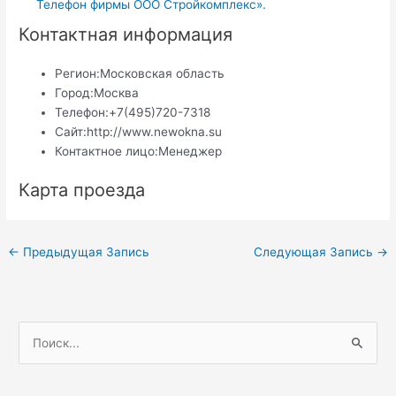
Телефон фирмы ООО Стройкомплекс».
Контактная информация
Регион:
Московская область
Город:
Москва
Телефон:
+7(495)720-7318
Сайт:
http://www.newokna.su
Контактное лицо:
Менеджер
Карта проезда
Навигация
←
Предыдущая Запись
Следующая Запись
→
по
записям
П
о
и