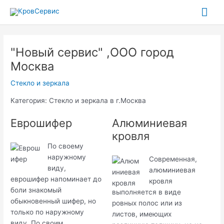
Перейти
Гла
к
содержимому
ме
"Новый сервис" ,ООО город
Москва
Стекло и зеркала
Категория: Стекло и зеркала в г.Москва
Еврошифер
Алюминиевая
кровля
По своему
наружному
Современная,
виду,
алюминиевая
еврошифер напоминает до
кровля
боли знакомый
выполняется в виде
обыкновенный шифер, но
ровных полос или из
только по наружному
листов, имеющих
виду. По своим