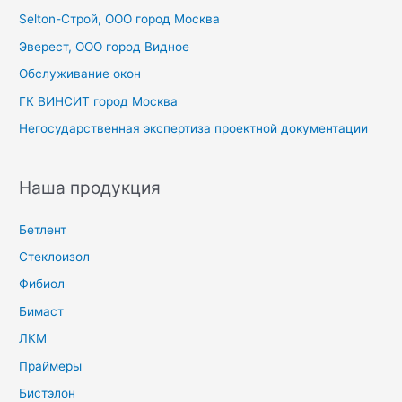
Selton-Строй, OOO город Москва
:
Эверест, ООО город Видное
Обслуживание окон
ГК ВИНСИТ город Москва
Негосударственная экспертиза проектной документации
Наша продукция
Бетлент
Стеклоизол
Фибиол
Бимаст
ЛКМ
Праймеры
Бистэлон