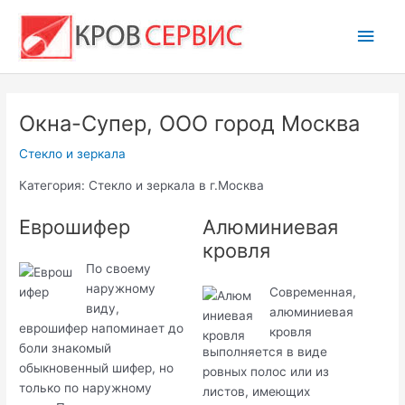
Перейти
Глав
к
содержимому
мен
Окна-Супер, ООО город Москва
Стекло и зеркала
Категория: Стекло и зеркала в г.Москва
Еврошифер
Алюминиевая
кровля
По своему
наружному
Современная,
виду,
алюминиевая
еврошифер напоминает до
кровля
боли знакомый
выполняется в виде
обыкновенный шифер, но
ровных полос или из
только по наружному
листов, имеющих