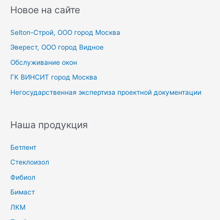
с
Новое на сайте
к
Selton-Строй, OOO город Москва
:
Эверест, ООО город Видное
Обслуживание окон
ГК ВИНСИТ город Москва
Негосударственная экспертиза проектной документации
Наша продукция
Бетлент
Стеклоизол
Фибиол
Бимаст
ЛКМ