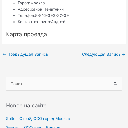
Город:
Москва
Адрес:
район Печатники
Телефон:
8-916-393-32-09
Контактное лицо:
Андрей
Карта проезда
Навигация
←
Предыдущая Запись
Следующая Запись
→
по
записям
П
о
и
с
Новое на сайте
к
Selton-Строй, OOO город Москва
:
Эверест, ООО город Видное