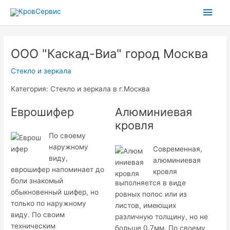
Перейти
Глав
к
содержимому
мен
ООО "Каскад-Виа" город Москва
Стекло и зеркала
Категория: Стекло и зеркала в г.Москва
Еврошифер
Алюминиевая
кровля
По своему
наружному
Современная,
виду,
алюминиевая
еврошифер напоминает до
кровля
боли знакомый
выполняется в виде
обыкновенный шифер, но
ровных полос или из
только по наружному
листов, имеющих
виду. По своим
различную толщину, но не
техническим
больше 0,7мм. По своему