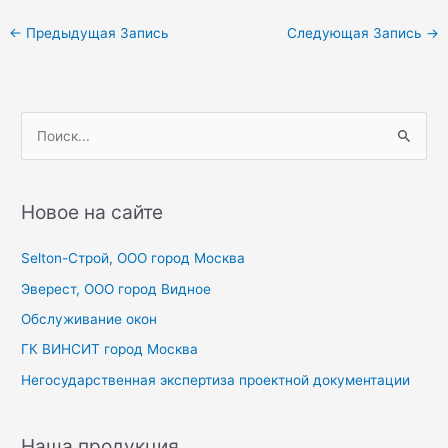
Навигация
←
Предыдущая Запись
Следующая Запись
→
по
записям
П
о
и
с
Новое на сайте
к
Selton-Строй, OOO город Москва
:
Эверест, ООО город Видное
Обслуживание окон
ГК ВИНСИТ город Москва
Негосударственная экспертиза проектной документации
Наша продукция