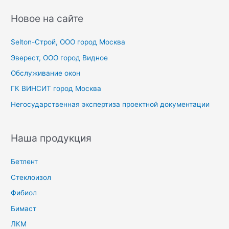
и
с
Новое на сайте
к
Selton-Строй, OOO город Москва
:
Эверест, ООО город Видное
Обслуживание окон
ГК ВИНСИТ город Москва
Негосударственная экспертиза проектной документации
Наша продукция
Бетлент
Стеклоизол
Фибиол
Бимаст
ЛКМ