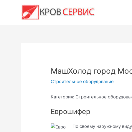
Перейти
к
содержимому
МашХолод город Мо
Строительное оборудование
Категория: Строительное оборудован
Еврошифер
По своему наружному виду