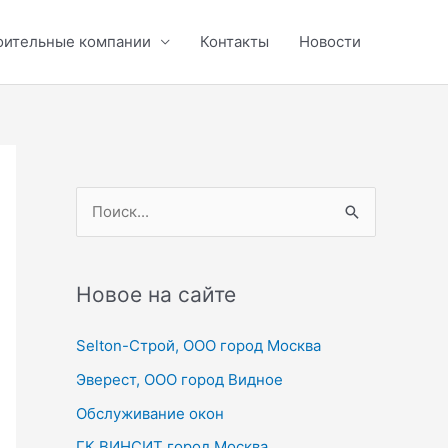
оительные компании
Контакты
Новости
П
о
и
с
Новое на сайте
к
Selton-Строй, OOO город Москва
:
Эверест, ООО город Видное
Обслуживание окон
ГК ВИНСИТ город Москва