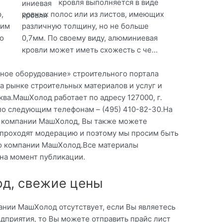
кровля выполняется в виде
,
ровных полос или из листов, имеющих
оим
различную толщину, но не больше
о
0,7мм. По своему виду, алюминиевая
кровли может иметь схожесть с че…
ьное оборудование» строительного портала
а рынке строительных материалов и услуг и
ва.МашХолод работает по адресу 127000, г.
а по следующим телефонам – (495) 410-82-30.На
о компании МашХолод, Вы также можете
ы проходят модерацию и поэтому мы просим быть
 о компании МашХолод.Все материалы
 на момент публикации.
д, свежие цены
ании МашХолод отсутствует, если Вы являетесь
приятия, то Вы можете отправить прайс лист