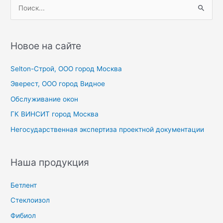
П
о
и
с
Новое на сайте
к
Selton-Строй, OOO город Москва
:
Эверест, ООО город Видное
Обслуживание окон
ГК ВИНСИТ город Москва
Негосударственная экспертиза проектной документации
Наша продукция
Бетлент
Стеклоизол
Фибиол