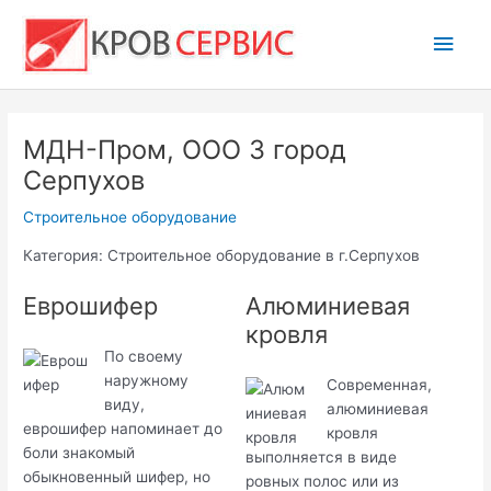
Перейти
Глав
к
содержимому
мен
МДН-Пром, ООО 3 город
Серпухов
Строительное оборудование
Категория: Строительное оборудование в г.Серпухов
Еврошифер
Алюминиевая
кровля
По своему
наружному
Современная,
виду,
алюминиевая
еврошифер напоминает до
кровля
боли знакомый
выполняется в виде
обыкновенный шифер, но
ровных полос или из