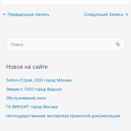
Навигация
←
Предыдущая Запись
Следующая Запись
→
по
записям
П
о
и
с
Новое на сайте
к
Selton-Строй, OOO город Москва
:
Эверест, ООО город Видное
Обслуживание окон
ГК ВИНСИТ город Москва
Негосударственная экспертиза проектной документации