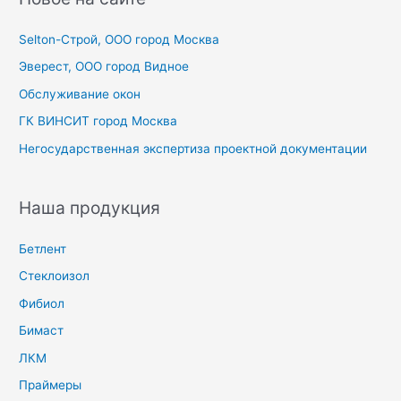
к
Selton-Строй, OOO город Москва
:
Эверест, ООО город Видное
Обслуживание окон
ГК ВИНСИТ город Москва
Негосударственная экспертиза проектной документации
Наша продукция
Бетлент
Стеклоизол
Фибиол
Бимаст
ЛКМ
Праймеры