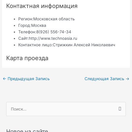
Контактная информация
Регион:
Московская область
Город:
Москва
Телефон:
8(926) 556-74-34
Сайт:
http://www.technoasia.ru
Контактное лицо:
Стрижкин Алексей Николаевич
Карта проезда
Навигация
←
Предыдущая Запись
Следующая Запись
→
по
записям
П
о
и
с
Новое на сайте