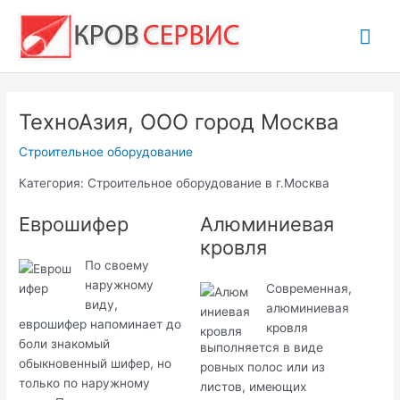
Перейти
Гла
к
содержимому
ме
ТехноАзия, ООО город Москва
Строительное оборудование
Категория: Строительное оборудование в г.Москва
Еврошифер
Алюминиевая
кровля
По своему
наружному
Современная,
виду,
алюминиевая
еврошифер напоминает до
кровля
боли знакомый
выполняется в виде
обыкновенный шифер, но
ровных полос или из
только по наружному
листов, имеющих