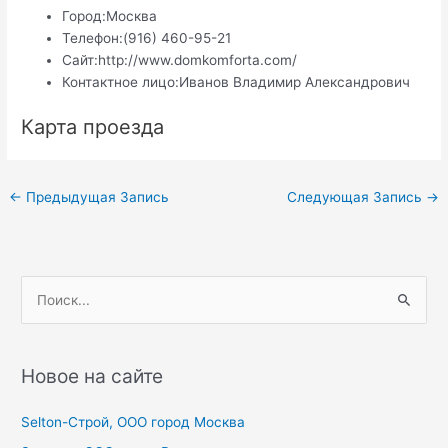
Город:
Москва
Телефон:
(916) 460-95-21
Сайт:
http://www.domkomforta.com/
Контактное лицо:
Иванов Владимир Александрович
Карта проезда
Навигация
←
Предыдущая Запись
Следующая Запись
→
по
записям
П
о
и
с
Новое на сайте
к
Selton-Строй, OOO город Москва
: