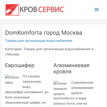
Перейти
Глав
к
содержимому
мен
DomKomforta город Москва
Товары для организации водоснабжения
Категория: Товары для организации водоснабжения в
г.Москва
Еврошифер
Алюминиевая
кровля
По своему
наружному
Современная,
виду,
алюминиевая
еврошифер напоминает до
кровля
боли знакомый
выполняется в виде
обыкновенный шифер, но
ровных полос или из