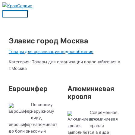
Перейти
к
Главное
содержимому
меню
Элавис город Москва
Товары для организации водоснабжения
Категория: Товары для организации водоснабжения в
г.Москва
Еврошифер
Алюминиевая
кровля
По своему
наружному
Современная,
виду,
алюминиевая
еврошифер напоминает
кровля
до боли знакомый
выполняется в виде