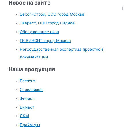
и
Новое на сайте
с
Selton-Строй, OOO город Москва
к
Эверест, ООО город Видное
:
Обслуживание окон
ГК ВИНСИТ город Москва
Негосударственная экспертиза проектной
документации
Наша продукция
Бетлент
Стеклоизол
Фибиол
Бимаст
ЛКМ
Праймеры