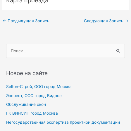
Карта проезда
Навигация
←
Предыдущая Запись
Следующая Запись
→
по
записям
П
о
и
с
Новое на сайте
к
Selton-Строй, OOO город Москва
:
Эверест, ООО город Видное
Обслуживание окон
ГК ВИНСИТ город Москва
Негосударственная экспертиза проектной документации