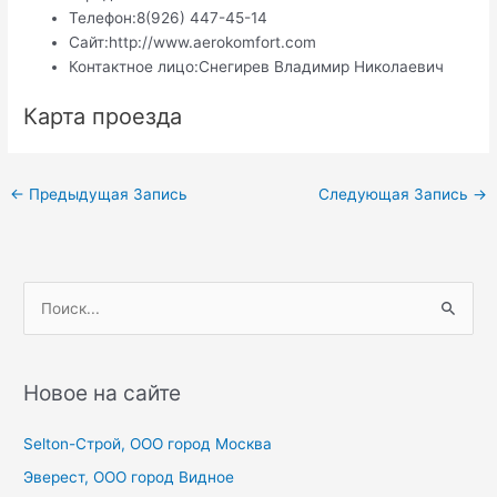
Телефон:
8(926) 447-45-14
Сайт:
http://www.aerokomfort.com
Контактное лицо:
Снегирев Владимир Николаевич
Карта проезда
Навигация
←
Предыдущая Запись
Следующая Запись
→
по
записям
П
о
и
с
Новое на сайте
к
Selton-Строй, OOO город Москва
:
Эверест, ООО город Видное