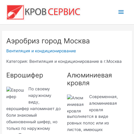
Перейти
Глав
к
содержимому
мен
Аэробриз город Москва
Вентиляция и кондиционирование
Категория: Вентиляция и кондиционирование в г.Москва
Еврошифер
Алюминиевая
кровля
По своему
наружному
Современная,
виду,
алюминиевая
еврошифер напоминает до
кровля
боли знакомый
выполняется в виде
обыкновенный шифер, но
ровных полос или из
только по наружному
листов, имеющих