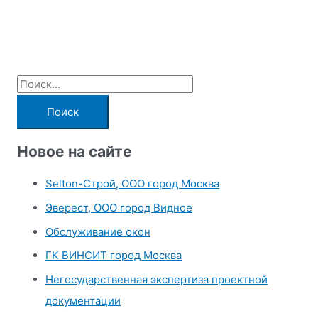
П
о
и
с
Новое на сайте
к
Selton-Строй, OOO город Москва
:
Эверест, ООО город Видное
Обслуживание окон
ГК ВИНСИТ город Москва
Негосударственная экспертиза проектной
документации