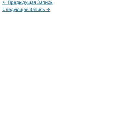
Навигация
←
Предыдущая Запись
по
Следующая Запись
→
записям