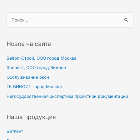
П
о
и
с
Новое на сайте
к
Selton-Строй, OOO город Москва
:
Эверест, ООО город Видное
Обслуживание окон
ГК ВИНСИТ город Москва
Негосударственная экспертиза проектной документации
Наша продукция
Бетлент