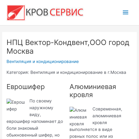
Перейти
Глав
к
содержимому
мен
НПЦ Вектор-Кондвент,ООО город
Москва
Вентиляция и кондиционирование
Категория: Вентиляция и кондиционирование в г.Москва
Еврошифер
Алюминиевая
кровля
По своему
наружному
Современная,
виду,
алюминиевая
еврошифер напоминает до
кровля
боли знакомый
выполняется в виде
обыкновенный шифер, но
ровных полос или из