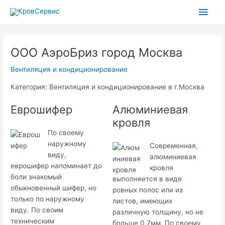
Перейти
Глав
к
содержимому
мен
ООО АэроБриз город Москва
Вентиляция и кондиционирование
Категория: Вентиляция и кондиционирование в г.Москва
Еврошифер
Алюминиевая
кровля
По своему
наружному
Современная,
виду,
алюминиевая
еврошифер напоминает до
кровля
боли знакомый
выполняется в виде
обыкновенный шифер, но
ровных полос или из
только по наружному
листов, имеющих
виду. По своим
различную толщину, но не
техническим
больше 0,7мм. По своему