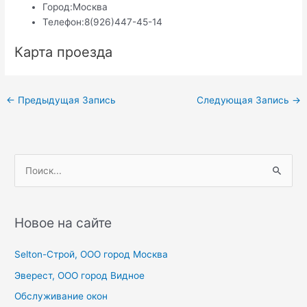
Город:
Москва
Телефон:
8(926)447-45-14
Карта проезда
Навигация
←
Предыдущая Запись
Следующая Запись
→
по
записям
П
о
и
с
Новое на сайте
к
Selton-Строй, OOO город Москва
:
Эверест, ООО город Видное
Обслуживание окон