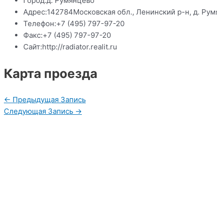
Город:
д. Румянцево
Адрес:
142784Московская обл., Ленинский р-н, д. Рум
Телефон:
+7 (495) 797-97-20
Факс:
+7 (495) 797-97-20
Сайт:
http://radiator.realit.ru
Карта проезда
Навигация
←
Предыдущая Запись
по
Следующая Запись
→
записям