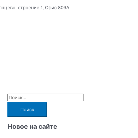
янцево, строение 1, Офис 809А
П
о
и
с
Новое на сайте
к