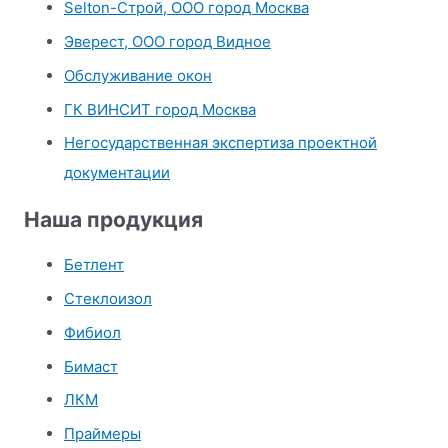
Selton-Строй, OOO город Москва
:
Эверест, ООО город Видное
Обслуживание окон
ГК ВИНСИТ город Москва
Негосударственная экспертиза проектной
документации
Наша продукция
Бетлент
Стеклоизол
Фибиол
Бимаст
ЛКМ
Праймеры