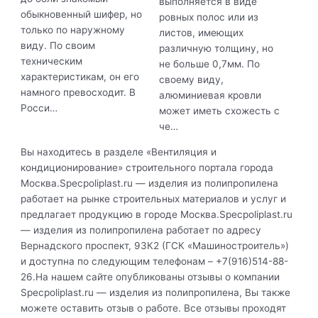
выполняется в виде
обыкновенный шифер, но
ровных полос или из
только по наружному
листов, имеющих
виду. По своим
различную толщину, но
техническим
не больше 0,7мм. По
характеристикам, он его
своему виду,
намного превосходит. В
алюминиевая кровли
Росси…
может иметь схожесть с
че…
Вы находитесь в разделе «Вентиляция и
кондиционирование» строительного портала города
Москва.Specpoliplast.ru — изделия из полипропилена
работает на рынке строительных материалов и услуг и
предлагает продукцию в городе Москва.Specpoliplast.ru
— изделия из полипропилена работает по адресу
Вернадского проспект, 93К2 (ГСК «Машиностроитель»)
и доступна по следующим телефонам – +7(916)514-88-
26.На нашем сайте опубликованы отзывы о компании
Specpoliplast.ru — изделия из полипропилена, Вы также
можете оставить отзыв о работе. Все отзывы проходят