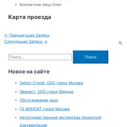
Контактное лицо:
Олег
Карта проезда
Навигация
←
Предыдущая Запись
по
Следующая Запись
→
записям
П
о
и
Новое на сайте
с
Selton-Строй, OOO город Москва
к
Эверест, ООО город Видное
:
Обслуживание окон
ГК ВИНСИТ город Москва
Негосударственная экспертиза проектной
документации