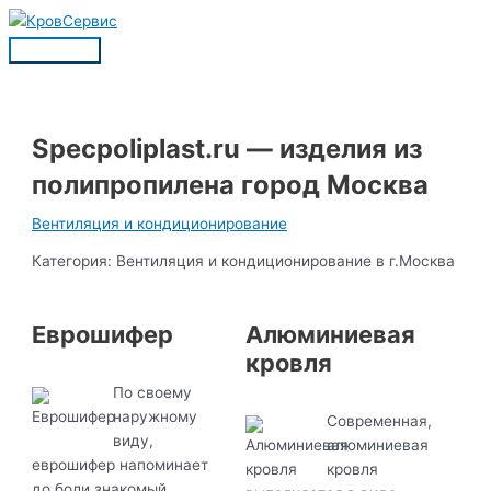
Перейти
к
Главное
содержимому
меню
Specpoliplast.ru — изделия из
полипропилена город Москва
Вентиляция и кондиционирование
Категория: Вентиляция и кондиционирование в г.Москва
Еврошифер
Алюминиевая
кровля
По своему
наружному
Современная,
виду,
алюминиевая
еврошифер напоминает
кровля
до боли знакомый