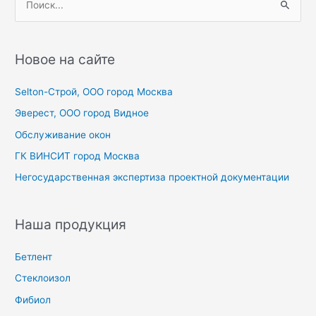
о
и
с
Новое на сайте
к
Selton-Строй, OOO город Москва
:
Эверест, ООО город Видное
Обслуживание окон
ГК ВИНСИТ город Москва
Негосударственная экспертиза проектной документации
Наша продукция
Бетлент
Стеклоизол
Фибиол