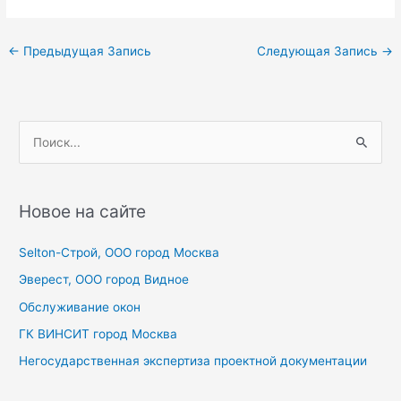
Навигация
←
Предыдущая Запись
Следующая Запись
→
по
записям
П
о
и
с
Новое на сайте
к
Selton-Строй, OOO город Москва
:
Эверест, ООО город Видное
Обслуживание окон
ГК ВИНСИТ город Москва
Негосударственная экспертиза проектной документации