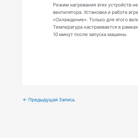
Режим нагревания этих устройств н
вентилятора. Установка и работа агр
«Охлаждение». Только для этого вклю
Температура настраивается в рамка
10 минут после запуска машины.
Навигация
←
Предыдущая Запись
по
записям